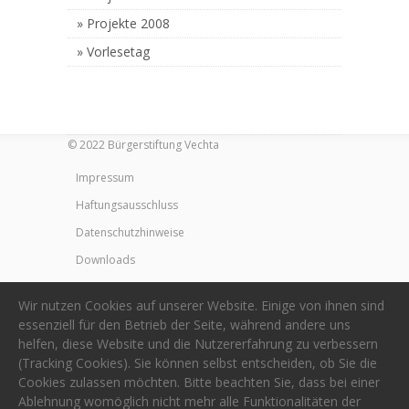
Projekte 2008
Vorlesetag
© 2022 Bürgerstiftung Vechta
Impressum
Haftungsausschluss
Datenschutzhinweise
Downloads
Wir nutzen Cookies auf unserer Website. Einige von ihnen sind
essenziell für den Betrieb der Seite, während andere uns
helfen, diese Website und die Nutzererfahrung zu verbessern
(Tracking Cookies). Sie können selbst entscheiden, ob Sie die
Cookies zulassen möchten. Bitte beachten Sie, dass bei einer
Ablehnung womöglich nicht mehr alle Funktionalitäten der